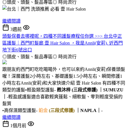
◎頭皮、頭髮、髮品專區◎
時尚流行
繼續閱讀
3週前
頭髮保養去哪裡呢，四種不同護髮療程任你選 >>> 台北中正
區護髮｜西門町髮廊 壹 Hair Salon ，我是Annli(安莉). 近西門
地下街6號出口
◎頭皮、頭髮、髮品專區◎
時尚流行
跟朋友約西門町吃吃喝喝外，也可以來約Annli(安莉)保養頭髮
喔！深層護髮2小時左右、基礎護髮1.5小時左右、瞬間修護1
小時左右Annli(安莉)和大家快速介紹 壹 Hair Salon 有四種不同
類型的護髮•輕盈類型護髮-
甦沐梓
(三段式修護)
｜SUMUZU
｜
-輕盈感護髮適合喜歡輕爽蓬鬆、細軟髮、零到輕度受損的
髮質
•高保濕類型護髮-
鉑金
(三段式修護)
｜NAPLA｜
-
繼續閱讀
1個月前