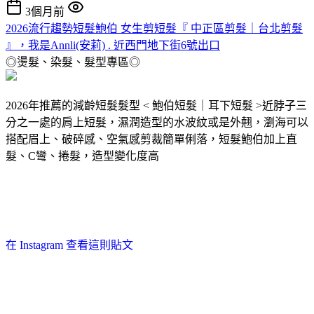
3個月前
2026流行趨勢短髮鮑伯 女生剪短髮『 中正區剪髮｜台北剪髮
』，我是Annli(安莉) . 近西門地下街6號出口
◎燙髮、染髮、髮型專區◎
2026年推薦的減齡短髮髮型 < 鮑伯短髮｜耳下短髮 >近脖子三
分之一處的肩上短髮，濕潤造型的水波紋或是外翹，瀏海可以
搭配眉上、破碎感、空氣感剪裁簡單俐落，短髮鮑伯加上直
髮、C彎、捲髮，造型變化度高
在 Instagram 查看這則貼文