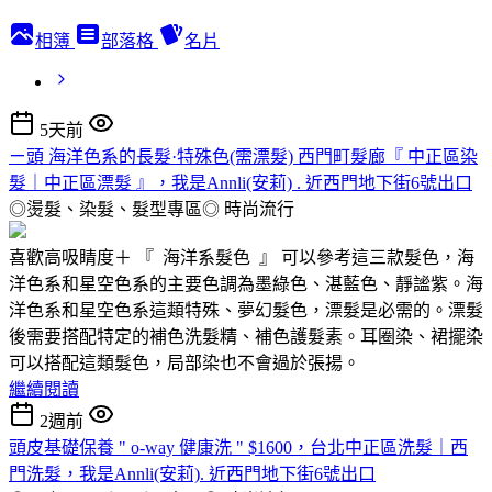
相簿
部落格
名片
5天前
ㄧ頭 海洋色系的長髮·特殊色(需漂髮) 西門町髮廊『 中正區染
髮｜中正區漂髮 』，我是Annli(安莉) . 近西門地下街6號出口
◎燙髮、染髮、髮型專區◎
時尚流行
喜歡高吸睛度＋ 『 海洋系髮色 』 可以參考這三款髮色，海
洋色系和星空色系的主要色調為墨綠色、湛藍色、靜謐紫。海
洋色系和星空色系這類特殊、夢幻髮色，漂髮是必需的。漂髮
後需要搭配特定的補色洗髮精、補色護髮素。耳圈染、裙擺染
可以搭配這類髮色，局部染也不會過於張揚。
繼續閱讀
2週前
頭皮基礎保養 " o-way 健康洗 " $1600，台北中正區洗髮｜西
門洗髮，我是Annli(安莉). 近西門地下街6號出口