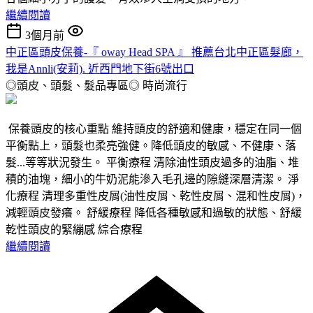
繼續閱讀
3個月前
中正區頭皮保養-『 oway Head SPA 』 推薦台北中正區髮廊，
我是Annli(安莉). 近西門地下街6號出口
◎頭皮、頭髮、髮品專區◎
時尚流行
保養頭皮的核心重點 維持頭皮的舒適和健康，穩定在同一個
平衡點上，頭髮也柔亮強健。降低頭皮的敏感、不健康、落
髮...等等狀況發生。 平衡療程 清除油性頭皮過多的油脂、堆
積的油塊，細小的牛奶泥能滲入毛孔邊的隙縫深層清潔。 淨
化療程 清理多重性皮屑(油性皮屑、乾性皮屑、混和性皮屑)，
減輕頭皮發癢。 舒緩療程 降低各種敏感和過敏的狀態、舒緩
乾性頭皮的緊繃感 綜合療程
繼續閱讀