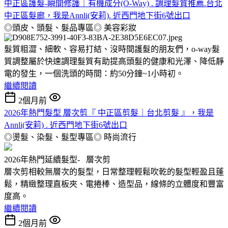
中正區護髮-瞬間修護｜有機成分(O-Way) . 調理髮質推薦.台北
中正區髮廊，我是Annli(安莉). 近西門地下街6號出口
◎頭皮、頭髮、髮品專區◎
美容彩妝
髮質粗澀、細軟、容易打結、沒時間護髮的朋友們，o-way髮
質調整屬於快速調理髮質有助提高頭髮的健康和光澤、降低靜
電的發生，一個洗頭的時間：約50分鐘~1小時初。
繼續閱讀
2個月前
2026年熱門髮型 層次剪『 中正區剪髮｜台北剪髮 』，我是
Annli(安莉) . 近西門地下街6號出口
◎燙髮、染髮、髮型專區◎
時尚流行
2026年熱門延續髮型- 層次剪
層次剪相較無層次的髮型，日常整理輕鬆吹乾的髮型輕盈且蓬
鬆，精緻整理直板夾、電捲棒、造型品，線條的立體度和豐富
度高。
繼續閱讀
2個月前