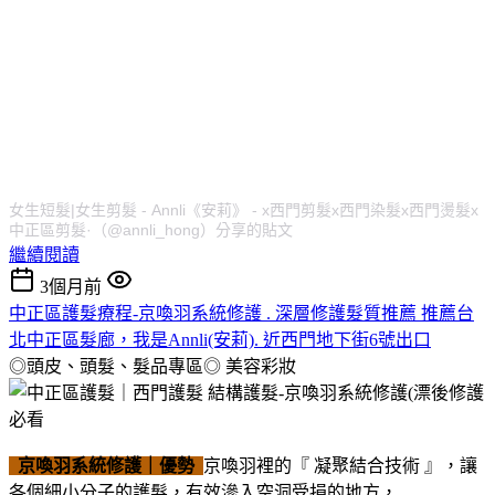
女生短髮|女生剪髮 - Annli《安莉》 - x西門剪髮x西門染髮x西門燙髮x
中正區剪髮·（@annli_hong）分享的貼文
繼續閱讀
3個月前
中正區護髮療程-京喚羽系統修護 . 深層修護髮質推薦 推薦台
北中正區髮廊，我是Annli(安莉). 近西門地下街6號出口
◎頭皮、頭髮、髮品專區◎
美容彩妝
京喚羽系統修護｜優勢
京喚羽裡的『 凝聚結合技術 』，讓
各個細小分子的護髮，有效滲入空洞受損的地方，