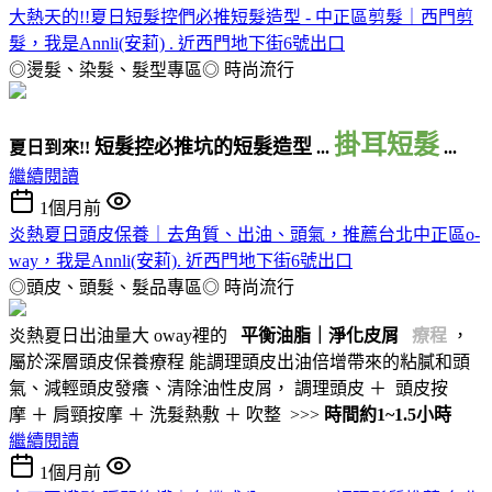
大熱天的!!夏日短髮控們必推短髮造型 - 中正區剪髮｜西門剪
髮，我是Annli(安莉) . 近西門地下街6號出口
◎燙髮、染髮、髮型專區◎
時尚流行
掛耳短髮
短髮控必推坑的短髮造型
夏日到來!!
...
...
繼續閱讀
1個月前
炎熱夏日頭皮保養｜去角質、出油、頭氣，推薦台北中正區o-
way，我是Annli(安莉). 近西門地下街6號出口
◎頭皮、頭髮、髮品專區◎
時尚流行
炎熱夏日出油量大 oway裡的
平衡油脂｜
淨化皮屑
療程
，
屬於深層頭皮保養療程 能調理頭皮出油倍增帶來的粘膩和頭
氣、減輕頭皮發癢、清除油性皮屑， 調理頭皮 ＋ 頭皮按
摩 ＋ 肩頸按摩 ＋ 洗髮熱敷 ＋ 吹整 >>>
時間約1~1.5小時
繼續閱讀
1個月前